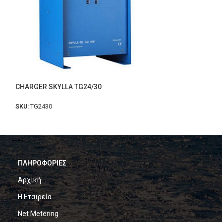
CHARGER SKYLLA TG24/30
Victron Energy B
Smart
SKU:
TG2430
SKU:
bmv-712
ΠΛΗΡΟΦΟΡΙΕΣ
Αρχική
Η Εταιρεία
Net Metering