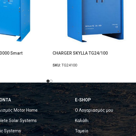
/3000 Smart
CHARGER SKYLLA TG24/100
SKU:
TG24100
ΟΝΤΑ
E-SHOP
λισμός Motor Home
Ο Λογαριασμός μου
ete Solar Systems
Καλάθι
ric Systems
Ταμείο