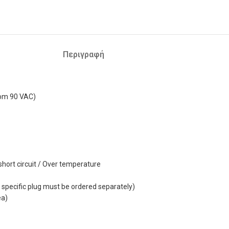
Περιγραφή
rom 90 VAC)
 short circuit / Over temperature
y specific plug must be ordered separately)
ea)