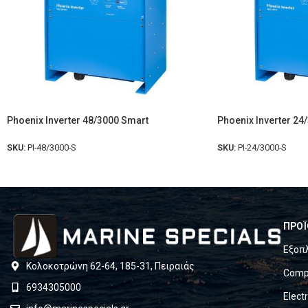
Phoenix Inverter 48/3000 Smart
Phoenix Inverter 24
SKU:
PI-48/3000-S
SKU:
PI-24/3000-S
ΠΡΟΪ
Εξοπ
Κολοκοτρώνη 62-64, 185-31, Πειραιάς
Compl
6934305000
Elect