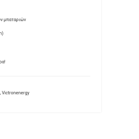
ών μπαταριών
n)
ρα!
,
Victronenergy