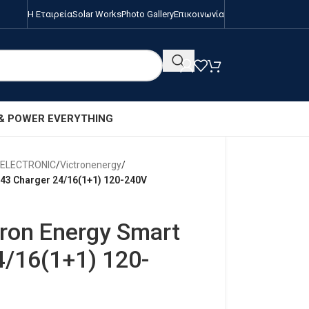
Η Εταιρεία
Solar Works
Photo Gallery
Επικοινωνία
 & POWER EVERYTHING
/ELECTRONIC
/
Victronenergy
/
43 Charger 24/16(1+1) 120-240V
ron Energy Smart
4/16(1+1) 120-