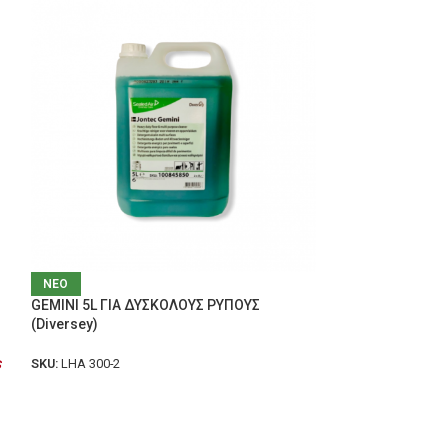
ΝΕΟ
ΝΕΟ
GEMINI 5L ΓΙΑ ΔΥΣΚΟΛΟΥΣ ΡΥΠΟΥΣ
18158N starter m
(Diversey)
SKU:
18158N WAI st
s
Comming Soon.
SKU:
LHA 300-2