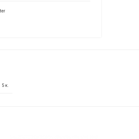
ter
5 κ.