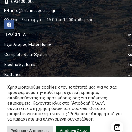
6934305000
info@marinespecials.gr
Ώρες λειτουργίας: 15:00 με 19:00 κάθε μέρα
ΠΡΟΪΟΝΤΑ
E
Εξοπλισμός Motor Home
Ο 
Complete Solar Systems
Κα
Electric Systems
Τα
Batteries
Ό
Set & Fold Solar Panels
Πο
Χρησιμοποιούμε cookies στον ιστότοπό μας για να σας
προσφέρουμε την καλύτερη σχετική εμπειρία,
Marine Equipment
Πο
αποθηκεύοντας τις προτιμήσεις σας για επόμενες
επισκέψεις. Κάνοντας κλικ στο “Αποδοχή Όλων”,
συναινείτε στη χρήση όλων των cookies. Ωστόσο,
Copyright © 2024. All rights reserved.
μπορείτε να επισκεφτείτε τις "Ρυθμίσεις Απορρήτου" για
να παράσχετε μια ελεγχόμενη συγκατάθεση.
Ρυθμίσεις Απορρήτου
Αποδοχή Όλων