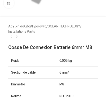
Μεγέθυνση
Αρχική σελίδα
/
Προϊόντα
/
SOLAR TECHNOLOGY
/
Installations Parts
Cosse De Connexion Batterie 6mm² M8
Poids
0,005 kg
Section de câble
6 mm²
Diamètre
M8
Norme
NFC 20130