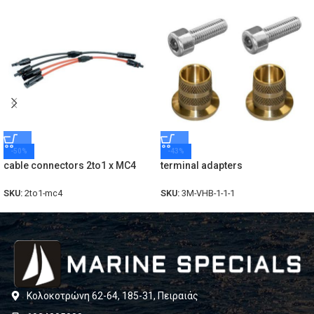
-50%
-43%
cable connectors 2to1 x MC4
terminal adapters
SKU:
2to1-mc4
SKU:
3M-VHB-1-1-1
Κολοκοτρώνη 62-64, 185-31, Πειραιάς