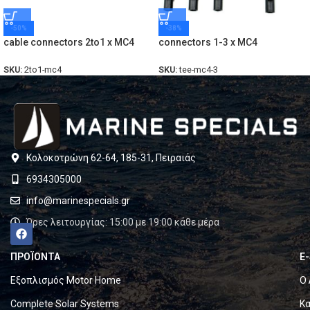
-50%
-38%
cable connectors 2to1 x MC4
connectors 1-3 x MC4
SKU:
2to1-mc4
SKU:
tee-mc4-3
Κολοκοτρώνη 62-64, 185-31, Πειραιάς
6934305000
info@marinespecials.gr
Ώρες λειτουργίας: 15:00 με 19:00 κάθε μέρα
ΠΡΟΪΟΝΤΑ
E
Εξοπλισμός Motor Home
Ο 
Complete Solar Systems
Κα