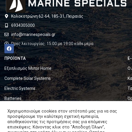
Κολοκοτρώνη 62-64, 185-31, Πειραιάς
6934305000
info@marinespecials.gr
Ώρες λειτουργίας: 15:00 με 19:00 κάθε μέρα
ΠΡΟΪΟΝΤΑ
E
Εξοπλισμός Motor Home
Ο 
Complete Solar Systems
Κα
Electric Systems
Τα
Batteries
Ό
Set & Fold Solar Panels
Πο
Χρησιμοποιούμε cookies στον ιστότοπό μας για να σας
προσφέρουμε την καλύτερη σχετική εμπειρία,
Marine Equipment
Πο
αποθηκεύοντας τις προτιμήσεις σας για επόμενες
επισκέψεις. Κάνοντας κλικ στο “Αποδοχή Όλων”,