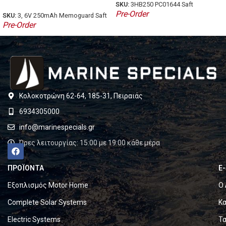
SKU:
3HB250 PC01644 Saft
Pre-Order
SKU:
3, 6V 250mAh Memoguard Saft
Pre-Order
Κολοκοτρώνη 62-64, 185-31, Πειραιάς
6934305000
info@marinespecials.gr
Ώρες λειτουργίας: 15:00 με 19:00 κάθε μέρα
ΠΡΟΪΟΝΤΑ
E
Εξοπλισμός Motor Home
Ο 
Complete Solar Systems
Κα
Electric Systems
Τα