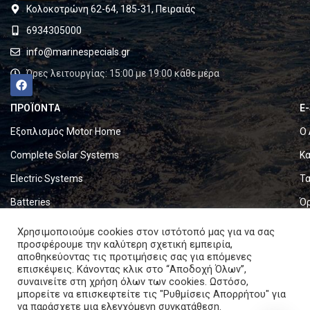
Κολοκοτρώνη 62-64, 185-31, Πειραιάς
6934305000
info@marinespecials.gr
Ώρες λειτουργίας: 15:00 με 19:00 κάθε μέρα
ΠΡΟΪΟΝΤΑ
E
Εξοπλισμός Motor Home
Ο 
Complete Solar Systems
Κα
Electric Systems
Τα
Batteries
Ό
Set & Fold Solar Panels
Πο
Χρησιμοποιούμε cookies στον ιστότοπό μας για να σας
προσφέρουμε την καλύτερη σχετική εμπειρία,
Marine Equipment
Πο
αποθηκεύοντας τις προτιμήσεις σας για επόμενες
επισκέψεις. Κάνοντας κλικ στο “Αποδοχή Όλων”,
συναινείτε στη χρήση όλων των cookies. Ωστόσο,
Copyright © 2024. All rights reserved.
μπορείτε να επισκεφτείτε τις "Ρυθμίσεις Απορρήτου" για
να παράσχετε μια ελεγχόμενη συγκατάθεση.