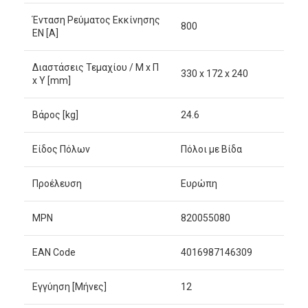
Ένταση Ρεύματος Εκκίνησης
800
EN [A]
Διαστάσεις Τεμαχίου / Μ x Π
330 x 172 x 240
x Υ [mm]
Βάρος [kg]
24.6
Είδος Πόλων
Πόλοι με Βίδα
Προέλευση
Ευρώπη
MPN
820055080
EAN Code
4016987146309
Εγγύηση [Μήνες]
12