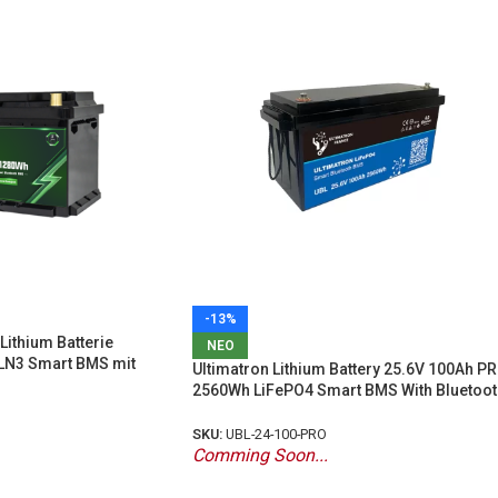
-13%
Lithium Batterie
ΝΕΟ
LN3 Smart BMS mit
Ultimatron Lithium Battery 25.6V 100Ah P
2560Wh LiFePO4 Smart BMS With Bluetoot
SKU:
UBL-24-100-PRO
Comming Soon...