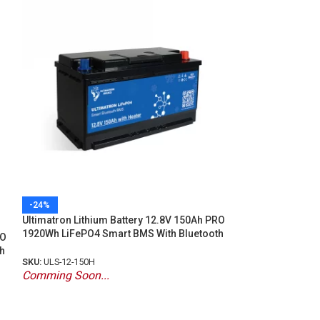
-24%
-24%
Ultimatron Lithium Battery 12.8V 150Ah PRO
Ultimatron 12.8
1920Wh LiFePO4 Smart BMS With Bluetooth
BMS Under Seat L
RO
Bluetooth
h
SKU:
ULS-12-150H
Comming Soon...
SKU:
ULM12-280