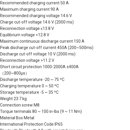
Recommended charging current 50 A
Maximum charging current 90 A
Recommended charging voltage 14.6 V
Charge cut-off voltage 14.6 V (2000 ms)
Reconnection voltage ≤13.8 V
Equilibrium voltage >12.8 V
Maximum continuous discharge current 150 A
Peak discharge cut-off current 450A (200~500ms)
Discharge cut-off voltage 10 V (2000 ms)
Reconnection voltage >11.2 V
Short circuit protection 1000-2000A ±400A
（200~800μs）
Discharge temperature -20 ~ 75 ºC
Charging temperature 0 ~ 50 ºC
Storage temperature -5 ~ 35 ºC
Weight 23.7 kg
Connection screw M8
Torque terminals 80 ~ 100 in-lbs (9 ~ 11 Nm)
Material Box Metal
International Protection Code IP65