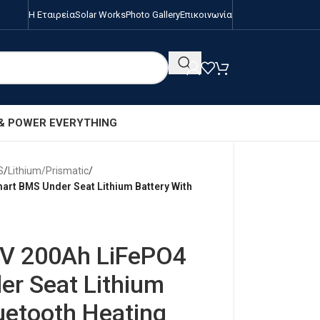
Η Εταιρεία
Solar Works
Photo Gallery
Επικοινωνία
 & POWER EVERYTHING
S
/
Lithium/Prismatic
/
art BMS Under Seat Lithium Battery With
8V 200Ah LiFePO4
r Seat Lithium
uetooth Heating