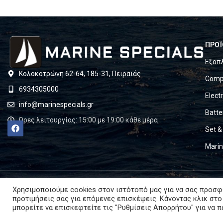
ΠΡΟΪ
Εξοπ
Κολοκοτρώνη 62-64, 185-31, Πειραιάς
Compl
6934305000
Elect
info@marinespecials.gr
Batte
Ώρες λειτουργίας: 15:00 με 19:00 κάθε μέρα
Set &
Mari
Χρησιμοποιούμε cookies στον ιστότοπό μας για να σας προσφ
προτιμήσεις σας για επόμενες επισκέψεις. Κάνοντας κλικ στο
μπορείτε να επισκεφτείτε τις "Ρυθμίσεις Απορρήτου" για να 