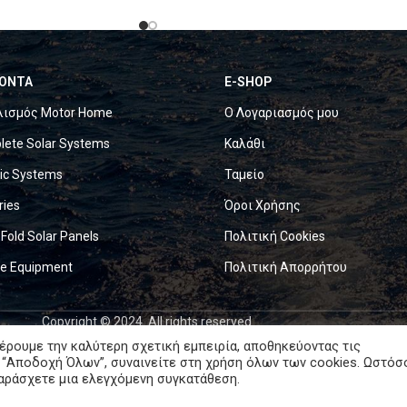
ΟΝΤΑ
E-SHOP
λισμός Motor Home
Ο Λογαριασμός μου
ete Solar Systems
Καλάθι
ric Systems
Ταμείο
ries
Όροι Χρήσης
 Fold Solar Panels
Πολιτική Cookies
ne Equipment
Πολιτική Απορρήτου
Copyright © 2024. All rights reserved.
έρουμε την καλύτερη σχετική εμπειρία, αποθηκεύοντας τις
 “Αποδοχή Όλων”, συναινείτε στη χρήση όλων των cookies. Ωστόσ
παράσχετε μια ελεγχόμενη συγκατάθεση.