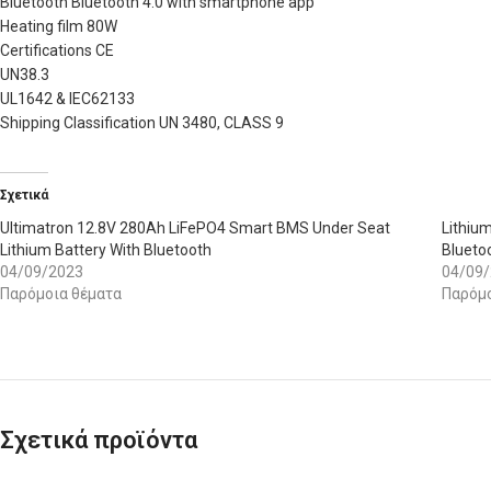
Bluetooth Bluetooth 4.0 with smartphone app
Heating film 80W
Certifications CE
UN38.3
UL1642 & IEC62133
Shipping Classification UN 3480, CLASS 9
Σχετικά
Ultimatron 12.8V 280Ah LiFePO4 Smart BMS Under Seat
Lithiu
Lithium Battery With Bluetooth
Blueto
04/09/2023
04/09
Παρόμοια θέματα
Παρόμο
Σχετικά προϊόντα