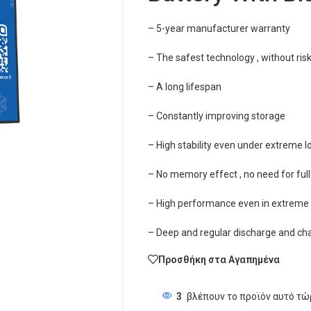
– 5-year manufacturer warranty
– The safest technology , without risk
– A long lifespan
– Constantly improving storage
– High stability even under extreme l
– No memory effect , no need for ful
– High performance even in extreme 
– Deep and regular discharge and cha
Προσθήκη στα Αγαπημένα
3
βλέπουν το προϊόν αυτό τώ