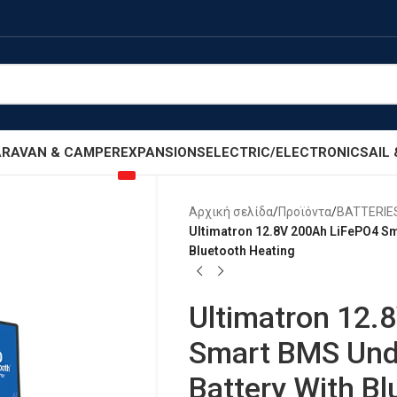
RAVAN & CAMPER
EXPANSIONS
ELECTRIC/ELECTRONIC
SAIL
Αρχική σελίδα
/
Προϊόντα
/
BATTERIE
Ultimatron 12.8V 200Ah LiFePO4 Sm
Bluetooth Heating
Ultimatron 12.
Smart BMS Unde
Battery With Bl