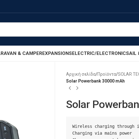
RAVAN & CAMPER
EXPANSIONS
ELECTRIC/ELECTRONIC
SAIL
Αρχική σελίδα
/
Προϊόντα
/
SOLAR T
Solar Powerbank 30000 mAh
Solar Powerba
Wireless charging through i
Charging via mains power
