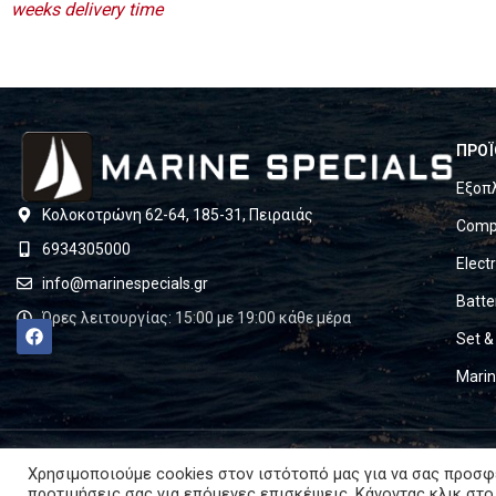
weeks delivery time
ΠΡΟΪ
Εξοπ
Κολοκοτρώνη 62-64, 185-31, Πειραιάς
Compl
6934305000
Elect
info@marinespecials.gr
Batte
Ώρες λειτουργίας: 15:00 με 19:00 κάθε μέρα
Set &
Mari
Χρησιμοποιούμε cookies στον ιστότοπό μας για να σας προσφ
προτιμήσεις σας για επόμενες επισκέψεις. Κάνοντας κλικ στο