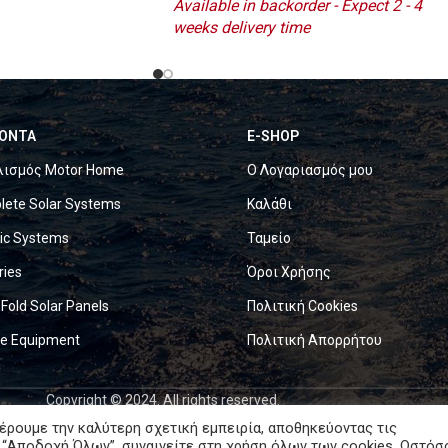
Available in backorder - Expect 2 - 4
weeks delivery time
ΟΝΤΑ
E-SHOP
λισμός Motor Home
Ο Λογαριασμός μου
ete Solar Systems
Καλάθι
ric Systems
Ταμείο
ries
Όροι Χρήσης
 Fold Solar Panels
Πολιτική Cookies
ne Equipment
Πολιτική Απορρήτου
Copyright © 2024. All rights reserved.
έρουμε την καλύτερη σχετική εμπειρία, αποθηκεύοντας τις
 “Αποδοχή Όλων”, συναινείτε στη χρήση όλων των cookies. Ωστόσ