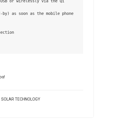
USB or wirelessly via the Qi 
-by) as soon as the mobile phone 
ection

ρα!
,
SOLAR TECHNOLOGY