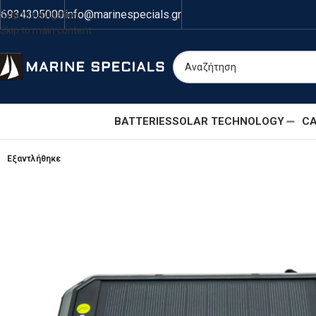
6934305000
info@marinespecials.gr
Skip to navigation
Skip to main content
BATTERIES
SOLAR TECHNOLOGY
CA
Εξαντλήθηκε