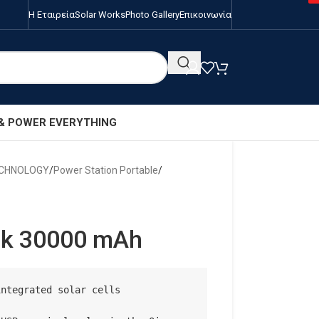
Η Εταιρεία
Solar Works
Photo Gallery
Επικοινωνία
 & POWER EVERYTHING
ECHNOLOGY
/
Power Station Portable
/
nk 30000 mAh
ntegrated solar cells
