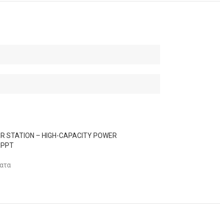
 STATION – HIGH-CAPACITY POWER
MPPT
ατα