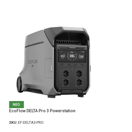
EcoFlow smart g
ΝΕΟ
EcoFlow DELTA Pro 3 Powerstation
SKU:
ef-smartg-18
SKU:
EF-DELTA3-PRO