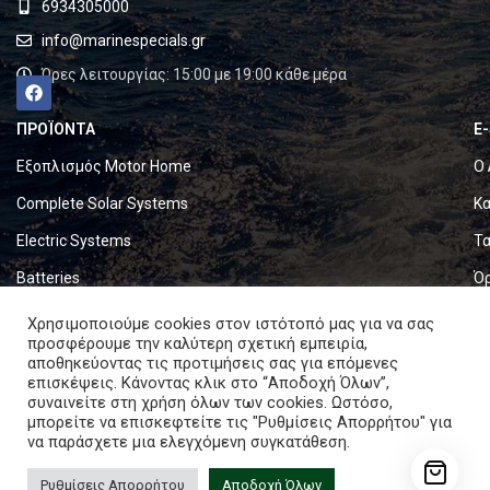
6934305000
info@marinespecials.gr
Ώρες λειτουργίας: 15:00 με 19:00 κάθε μέρα
ΠΡΟΪΟΝΤΑ
E
Εξοπλισμός Motor Home
Ο 
Complete Solar Systems
Κα
Electric Systems
Τα
Batteries
Ό
Set & Fold Solar Panels
Πο
Χρησιμοποιούμε cookies στον ιστότοπό μας για να σας
προσφέρουμε την καλύτερη σχετική εμπειρία,
Marine Equipment
Πο
αποθηκεύοντας τις προτιμήσεις σας για επόμενες
επισκέψεις. Κάνοντας κλικ στο “Αποδοχή Όλων”,
συναινείτε στη χρήση όλων των cookies. Ωστόσο,
Copyright © 2024. All rights reserved.
μπορείτε να επισκεφτείτε τις "Ρυθμίσεις Απορρήτου" για
να παράσχετε μια ελεγχόμενη συγκατάθεση.
Ρυθμίσεις Απορρήτου
Αποδοχή Όλων