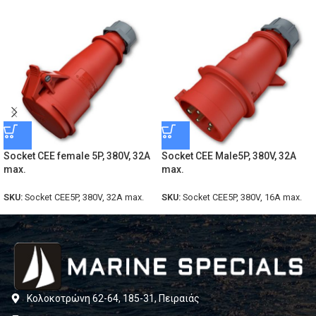
Socket CEE female 5P, 380V, 32A
Socket CEE Male5P, 380V, 32A
max.
max.
SKU:
Socket CEE5P, 380V, 32A max.
SKU:
Socket CEE5P, 380V, 16A max.
Κολοκοτρώνη 62-64, 185-31, Πειραιάς