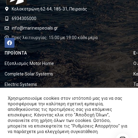
Κολοκοτρώνη 62-64, 185-31, Πειραιάς
6934305000
info@marinespecials.gr
Ώρες λειτουργίας: 15:00 με 19:00 κάθε μέρα
ΠΡΟΪΟΝΤΑ
E
Εξοπλισμός Motor Home
Ο 
Complete Solar Systems
Κα
Electric Systems
Τα
Batteries
Ό
Χρησιμοποιούμε cookies στον ιστότοπό μας για να σας
προσφέρουμε την καλύτερη σχετική εμπειρία,
Set & Fold Solar Panels
Πο
αποθηκεύοντας τις προτιμήσεις σας για επόμενες
επισκέψεις. Κάνοντας κλικ στο “Αποδοχή Όλων”,
Marine Equipment
Πο
συναινείτε στη χρήση όλων των cookies. Ωστόσο,
μπορείτε να επισκεφτείτε τις "Ρυθμίσεις Απορρήτου" για
να παράσχετε μια ελεγχόμενη συγκατάθεση.
Copyright © 2024. All rights reserved.