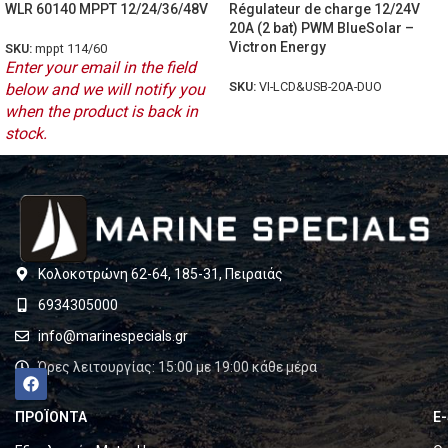
WLR 60140 MPPT 12/24/36/48V
Régulateur de charge 12/24V
20A (2 bat) PWM BlueSolar –
Victron Energy
SKU:
mppt 114/60
Enter your email in the field
SKU:
VI-LCD&USB-20A-DUO
below and we will notify you
when the product is back in
stock.
Κολοκοτρώνη 62-64, 185-31, Πειραιάς
6934305000
info@marinespecials.gr
Ώρες λειτουργίας: 15:00 με 19:00 κάθε μέρα
ΠΡΟΪΟΝΤΑ
E