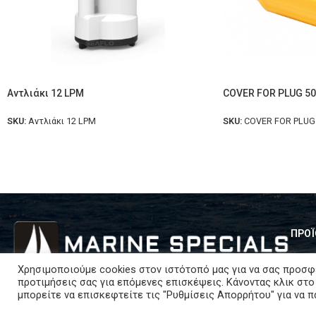
Αντλιάκι 12 LPM
COVER FOR PLUG 5
SKU:
Αντλιάκι 12 LPM
SKU:
COVER FOR PLUG
ΠΡΟΪ
Εξοπ
Χρησιμοποιούμε cookies στον ιστότοπό μας για να σας προσφ
Κολοκοτρώνη 62-64, 185-31, Πειραιάς
προτιμήσεις σας για επόμενες επισκέψεις. Κάνοντας κλικ στο
Compl
μπορείτε να επισκεφτείτε τις "Ρυθμίσεις Απορρήτου" για να 
6934305000
Elect