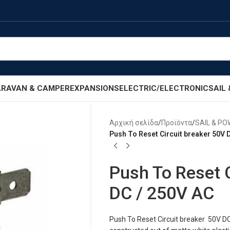
RAVAN & CAMPER
EXPANSIONS
ELECTRIC/ELECTRONIC
SAIL
Αρχική σελίδα
/
Προϊόντα
/
SAIL & P
Push To Reset Circuit breaker 50V 
Push To Reset C
DC / 250V AC
Push To Reset Circuit breaker 50V DC 