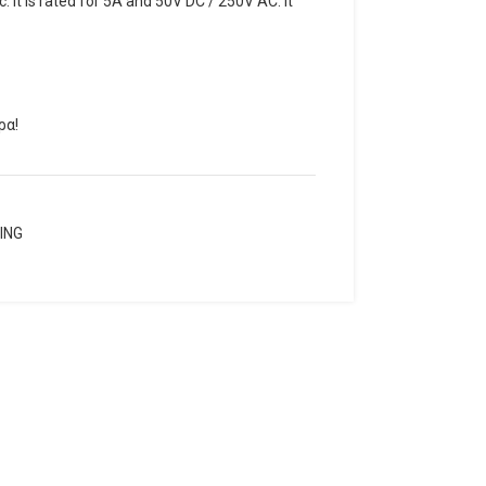
. It is rated for 5A and 50V DC / 250V AC. It
ρα!
ING