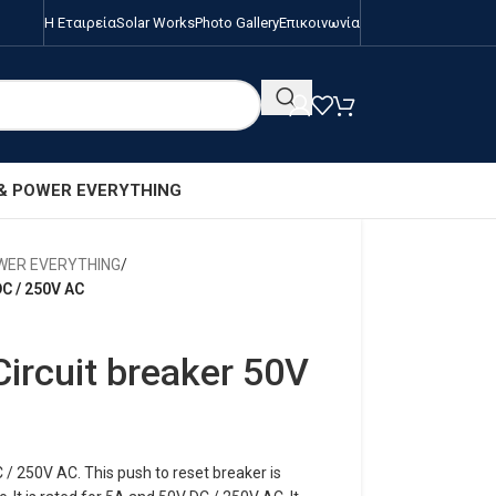
Η Εταιρεία
Solar Works
Photo Gallery
Επικοινωνία
 & POWER EVERYTHING
OWER EVERYTHING
/
DC / 250V AC
ircuit breaker 50V
/ 250V AC. This push to reset breaker is