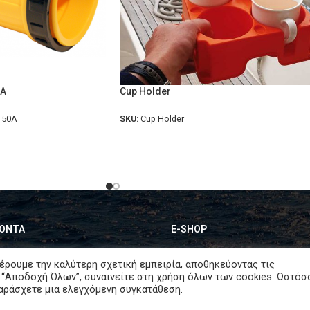
0A
Cup Holder
 50A
SKU:
Cup Holder
ΟΝΤΑ
E-SHOP
λισμός Motor Home
Ο Λογαριασμός μου
έρουμε την καλύτερη σχετική εμπειρία, αποθηκεύοντας τις
 “Αποδοχή Όλων”, συναινείτε στη χρήση όλων των cookies. Ωστόσ
ete Solar Systems
Καλάθι
παράσχετε μια ελεγχόμενη συγκατάθεση.
ric Systems
Ταμείο