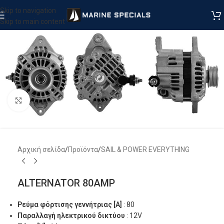
Skip to navigation
Skip to main content
Μεγέθυνση
Αρχική σελίδα
/
Προϊόντα
/
SAIL & POWER EVERYTHING
ALTERNATOR 80AMP
Ρεύμα φόρτισης γεννήτριας [A]
: 80
Παραλλαγή ηλεκτρικού δικτύου
: 12V