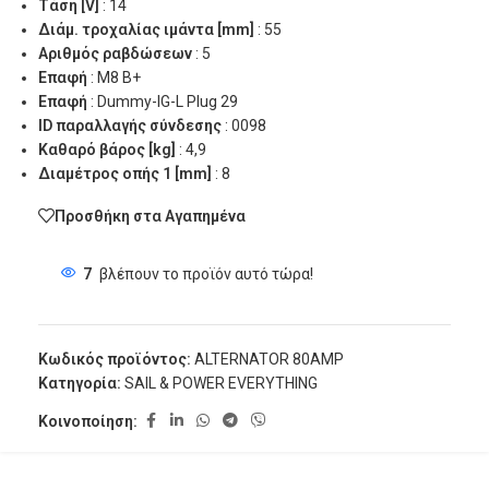
Τάση [V]
: 14
Διάμ. τροχαλίας ιμάντα [mm]
: 55
Αριθμός ραβδώσεων
: 5
Επαφή
: M8 B+
Επαφή
: Dummy-IG-L Plug 29
ID παραλλαγής σύνδεσης
: 0098
Καθαρό βάρος [kg]
: 4,9
Διαμέτρος οπής 1 [mm]
: 8
Προσθήκη στα Αγαπημένα
7
βλέπουν το προϊόν αυτό τώρα!
Κωδικός προϊόντος:
ALTERNATOR 80AMP
Κατηγορία:
SAIL & POWER EVERYTHING
Κοινοποίηση: