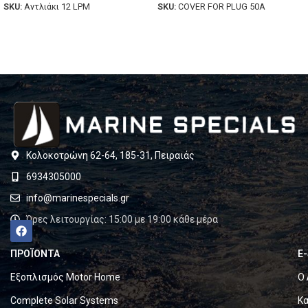
SKU:
Αντλιάκι 12 LPM
SKU:
COVER FOR PLUG 50A
Κολοκοτρώνη 62-64, 185-31, Πειραιάς
6934305000
info@marinespecials.gr
Ώρες λειτουργίας: 15:00 με 19:00 κάθε μέρα
ΠΡΟΪΟΝΤΑ
E
Εξοπλισμός Motor Home
Ο 
Complete Solar Systems
Κα