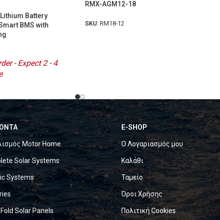
RMX-AGM12-18
Lithium Battery
SKU:
RM18-12
Smart BMS with
ng
der - Expect 2 - 4
e
ΟΝΤΑ
E-SHOP
λισμός Motor Home
Ο Λογαριασμός μου
ete Solar Systems
Καλάθι
ric Systems
Ταμείο
ries
Όροι Χρήσης
 Fold Solar Panels
Πολιτική Cookies