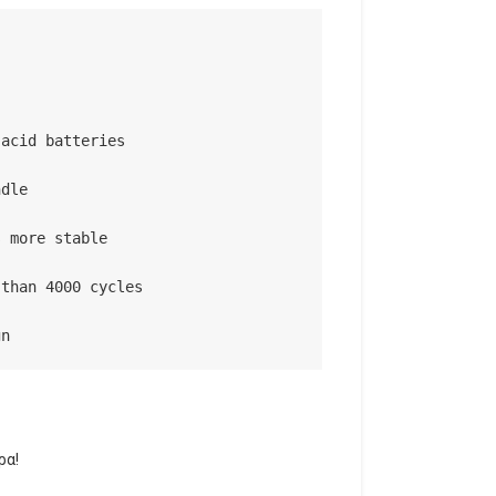
acid batteries

dle

 more stable

than 4000 cycles

gn
ρα!