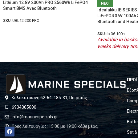
Lithium 12.8V 200Ah PRO 2560Wh LiFePO4
ΝΕΟ
Smart BMS Avec Bluetooth
Idealakku IB SERIES 
LiFePO4 36V 100Ah 
SKU:
UBL12-200-PRO
Bluetooth and Heati
SKU:
ib-36-100h
Available in backor
weeks delivery tim
ΠΡΟΪ
Εξοπ
Κολοκοτρώνη 62-64, 185-31, Πειραιάς
Compl
6934305000
Elect
info@marinespecials.gr
Batte
Ώρες λειτουργίας: 15:00 με 19:00 κάθε μέρα
Set &