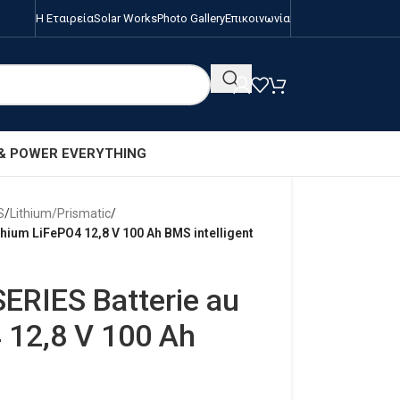
Η Εταιρεία
Solar Works
Photo Gallery
Επικοινωνία
 & POWER EVERYTHING
S
/
Lithium/Prismatic
/
thium LiFePO4 12,8 V 100 Ah BMS intelligent
SERIES Batterie au
 12,8 V 100 Ah