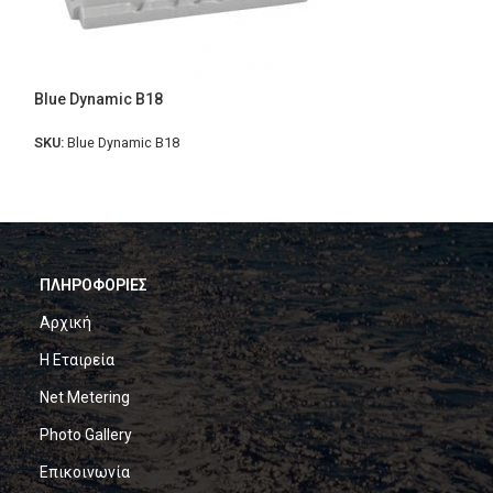
VARTA Professio
800A (EN)
SKU:
VARTA LFD14
available
Blue Dynamic B18
SKU:
Blue Dynamic B18
ΠΛΗΡΟΦΟΡΙΕΣ
Αρχική
Η Εταιρεία
Net Metering
Photo Gallery
Επικοινωνία