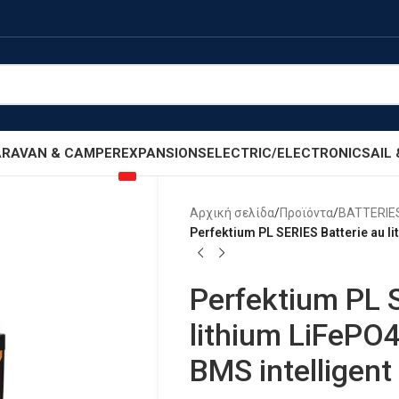
RAVAN & CAMPER
EXPANSIONS
ELECTRIC/ELECTRONIC
SAIL
Αρχική σελίδα
/
Προϊόντα
/
BATTERIE
Perfektium PL SERIES Batterie au li
Perfektium PL 
lithium LiFePO4
BMS intelligent