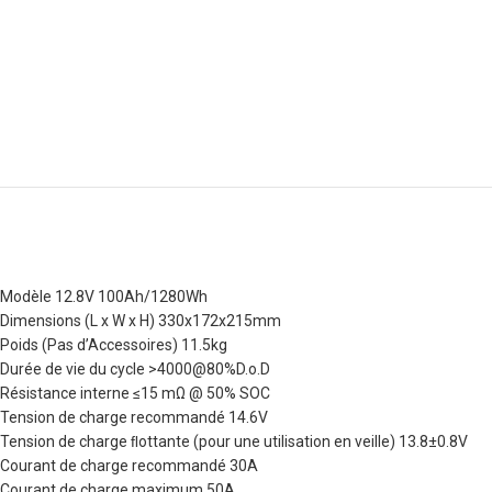
Modèle 12.8V 100Ah/1280Wh
Dimensions (L x W x H) 330x172x215mm
Poids (Pas d’Accessoires) 11.5kg
Durée de vie du cycle >4000@80%D.o.D
Résistance interne ≤15 mΩ @ 50% SOC
Tension de charge recommandé 14.6V
Tension de charge ﬂottante (pour une utilisation en veille) 13.8±0.8V
Courant de charge recommandé 30A
Courant de charge maximum 50A