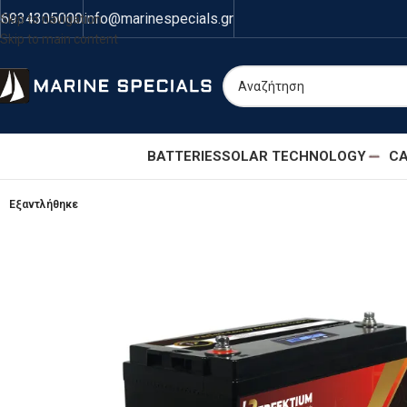
6934305000
info@marinespecials.gr
Skip to navigation
Skip to main content
BATTERIES
SOLAR TECHNOLOGY
CA
Εξαντλήθηκε