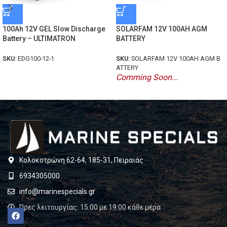
100Ah 12V GEL Slow Discharge
SOLARFAM 12V 100AH AGM
Battery – ULTIMATRON
BATTERY
SKU:
EDG100-12-1
SKU:
SOLARFAM 12V 100AH AGM B
ATTERY
Comming Soon...
Κολοκοτρώνη 62-64, 185-31, Πειραιάς
6934305000
info@marinespecials.gr
Ώρες λειτουργίας: 15:00 με 19:00 κάθε μέρα