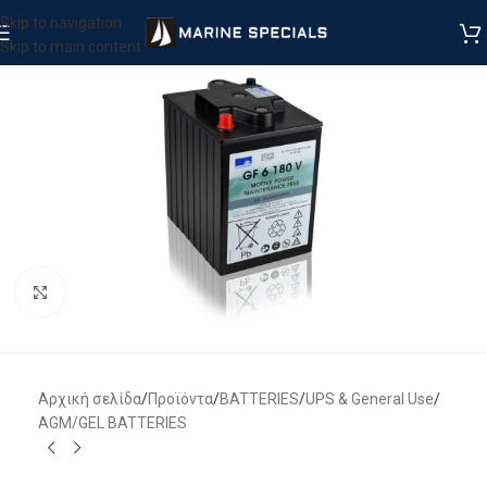
Skip to navigation
Skip to main content
Μεγέθυνση
Αρχική σελίδα
/
Προϊόντα
/
BATTERIES
/
UPS & General Use
/
AGM/GEL BATTERIES