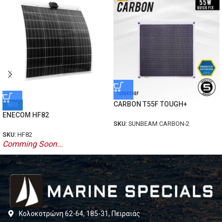
CARBON T55F TOUGH+
ΝΕΟ
ENECOM HF82
SKU:
SUNBEAM CARBON-2
SKU:
HF82
Comming Soon...
Κολοκοτρώνη 62-64, 185-31, Πειραιάς