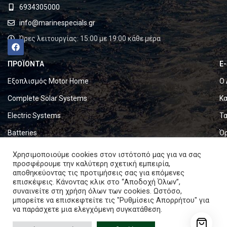
6934305000
info@marinespecials.gr
Ώρες λειτουργίας: 15:00 με 19:00 κάθε μέρα
ΠΡΟΪΟΝΤΑ
E
Εξοπλισμός Motor Home
Ο 
Complete Solar Systems
Κα
Electric Systems
Τα
Batteries
Ό
Set & Fold Solar Panels
Πο
Χρησιμοποιούμε cookies στον ιστότοπό μας για να σας
προσφέρουμε την καλύτερη σχετική εμπειρία,
Marine Equipment
Πο
αποθηκεύοντας τις προτιμήσεις σας για επόμενες
επισκέψεις. Κάνοντας κλικ στο “Αποδοχή Όλων”,
συναινείτε στη χρήση όλων των cookies. Ωστόσο,
Copyright © 2024. All rights reserved.
μπορείτε να επισκεφτείτε τις "Ρυθμίσεις Απορρήτου" για
να παράσχετε μια ελεγχόμενη συγκατάθεση.