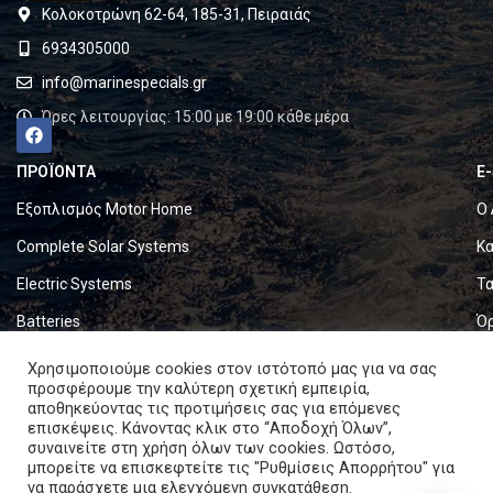
Κολοκοτρώνη 62-64, 185-31, Πειραιάς
6934305000
info@marinespecials.gr
Ώρες λειτουργίας: 15:00 με 19:00 κάθε μέρα
ΠΡΟΪΟΝΤΑ
E
Εξοπλισμός Motor Home
Ο 
Complete Solar Systems
Κα
Electric Systems
Τα
Batteries
Ό
Set & Fold Solar Panels
Πο
Χρησιμοποιούμε cookies στον ιστότοπό μας για να σας
προσφέρουμε την καλύτερη σχετική εμπειρία,
Marine Equipment
Πο
αποθηκεύοντας τις προτιμήσεις σας για επόμενες
επισκέψεις. Κάνοντας κλικ στο “Αποδοχή Όλων”,
συναινείτε στη χρήση όλων των cookies. Ωστόσο,
Copyright © 2024. All rights reserved.
μπορείτε να επισκεφτείτε τις "Ρυθμίσεις Απορρήτου" για
να παράσχετε μια ελεγχόμενη συγκατάθεση.