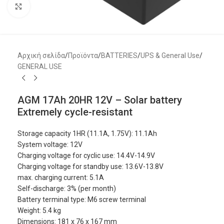
Μεγέθυνση
Αρχική σελίδα
/
Προϊόντα
/
BATTERIES
/
UPS & General Use
/
GENERAL USE
AGM 17Ah 20HR 12V – Solar battery
Extremely cycle-resistant
Storage capacity 1HR (11.1A, 1.75V): 11.1Ah
System voltage: 12V
Charging voltage for cyclic use: 14.4V-14.9V
Charging voltage for standby use: 13.6V-13.8V
max. charging current: 5.1A
Self-discharge: 3% (per month)
Battery terminal type: M6 screw terminal
Weight: 5.4 kg
Dimensions: 181 x 76 x 167 mm