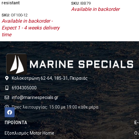
resistant
SKU:
IBB79
Available in backorder
SKU:
OF100-12
Available in backorder -
Expect 1 - 4 weeks delivery
time
Κολοκοτρώνη 62-64, 185-31, Πειραιάς
6934305000
info@marinespecials.gr
Ώρες λειτουργίας: 15:00 με 19:00 κάθε μέρα
ΠΡΟΪΟΝΤΑ
E
Εξοπλισμός Motor Home
Ο 