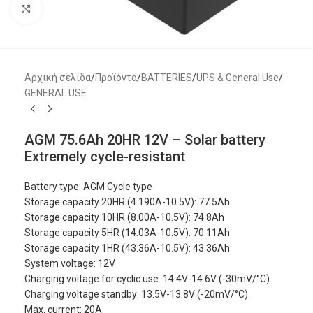
Μεγέθυνση
Αρχική σελίδα
/
Προϊόντα
/
BATTERIES
/
UPS & General Use
/
GENERAL USE
AGM 75.6Ah 20HR 12V – Solar battery
Extremely cycle-resistant
Battery type: AGM Cycle type
Storage capacity 20HR (4.190A-10.5V): 77.5Ah
Storage capacity 10HR (8.00A-10.5V): 74.8Ah
Storage capacity 5HR (14.03A-10.5V): 70.11Ah
Storage capacity 1HR (43.36A-10.5V): 43.36Ah
System voltage: 12V
Charging voltage for cyclic use: 14.4V-14.6V (-30mV/°C)
Charging voltage standby: 13.5V-13.8V (-20mV/°C)
Max. current: 20A