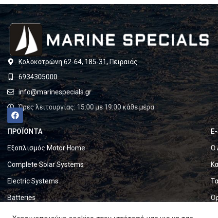
Κολοκοτρώνη 62-64, 185-31, Πειραιάς
6934305000
info@marinespecials.gr
Ώρες λειτουργίας: 15:00 με 19:00 κάθε μέρα
ΠΡΟΪΟΝΤΑ
E
Εξοπλισμός Motor Home
Ο 
Complete Solar Systems
Κα
Electric Systems
Τα
Batteries
Ό
Set & Fold Solar Panels
Πο