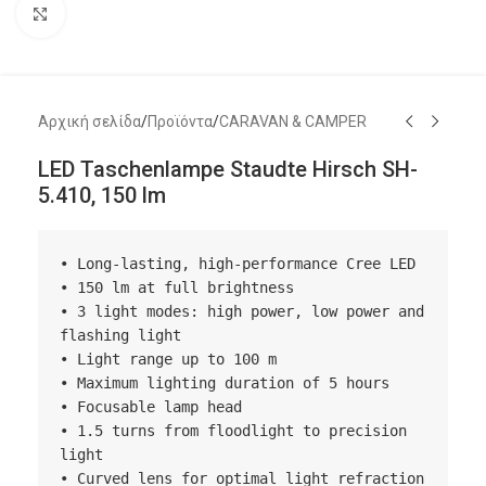
Μεγέθυνση
Αρχική σελίδα
/
Προϊόντα
/
CARAVAN & CAMPER
LED Taschenlampe Staudte Hirsch SH-
5.410, 150 lm
• Long-lasting, high-performance Cree LED

• 150 lm at full brightness

• 3 light modes: high power, low power and 
flashing light

• Light range up to 100 m

• Maximum lighting duration of 5 hours

• Focusable lamp head

• 1.5 turns from floodlight to precision 
light

• Curved lens for optimal light refraction
