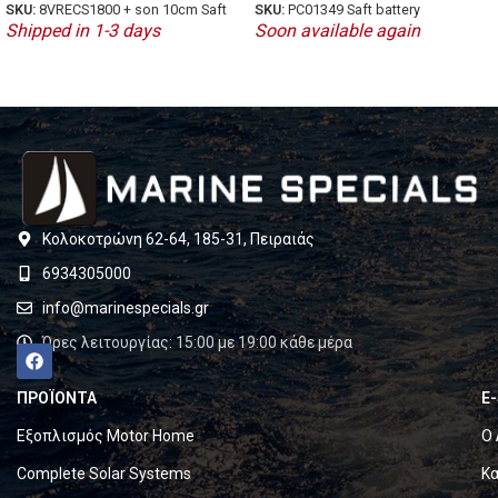
SKU:
8VRECS1800 + son 10cm Saft
SKU:
PC01349 Saft battery
Shipped in 1-3 days
Soon available again
Κολοκοτρώνη 62-64, 185-31, Πειραιάς
6934305000
info@marinespecials.gr
Ώρες λειτουργίας: 15:00 με 19:00 κάθε μέρα
ΠΡΟΪΟΝΤΑ
E
Εξοπλισμός Motor Home
Ο 
Complete Solar Systems
Κα