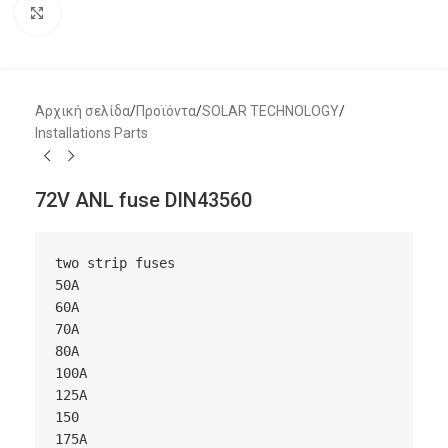
Μεγέθυνση
Αρχική σελίδα
/
Προϊόντα
/
SOLAR TECHNOLOGY
/
Installations Parts
72V ANL fuse DIN43560
two strip fuses

50A

60A

70A

80A

100A

125A

150

175A
