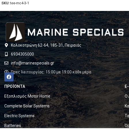
SKU:
tee-mc4-3-1
Κολοκοτρώνη 62-64, 185-31, Πειραιάς
6934305000
info@marinespecials.gr
Ώρες λειτουργίας: 15:00 με 19:00 κάθε μέρα
ΠΡΟΪΟΝΤΑ
E
Εξοπλισμός Motor Home
Ο 
Complete Solar Systems
Κα
Electric Systems
Τα
Batteries
Ό