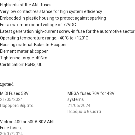
Highlights of the ANL fuses
Very low contact resistance for high system efficiency
Embedded in plastic housing to protect against sparking
For a maximum board voltage of 72VDC
Latest generation high-current screw-in fuse for the automotive sector
Operating temperature range: -40°C to +120°C
Housing material: Bakelite + copper
Element material: copper
Tightening torque: 40Nm
Certification: RoHS, UL
Σχετικά
MIDI Fuses 58V
MEGA fuses 70V for 48V
21/05/2024
systems
Παρόμοια θέματα
21/05/2024
Παρόμοια θέματα
Victron 400 or 500A 80V ANL-
Fuse fuses,
30/07/2024