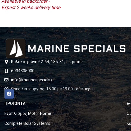
Available in backorder -
Expect 2 weeks delivery time
Κολοκοτρώνη 62-64, 185-31, Πειραιάς
6934305000
info@marinespecials.gr
Ώρες λειτουργίας: 15:00 με 19:00 κάθε μέρα
ΠΡΟΪΟΝΤΑ
E
Εξοπλισμός Motor Home
Ο 
Complete Solar Systems
Κα